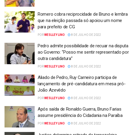
Romero cobra reciprocidade de Bruno e lembra
que na eleição passada só apoiou um nome
para prefeito de CG
POR
WESLLEY LINO
8 DE JULHO DE 2022
Pedro admite possibilidade de recuar na disputa
ao Governo: “Posso me sentir representado por
outra candidatura”
POR
WESLLEY LINO
8 DE JULHO DE 2022
Aliado de Pedro, Ruy Carneiro participa de
lançamento de pré-candidatura em mesa pró-
João Azevêdo
POR
WESLLEY LINO
8 DE JULHO DE 2022
Após saída de Ronaldo Guerra, Bruno Farias
assume presidência do Cidadania na Paraíba
POR
WESLLEY LINO
8 DE JULHO DE 2022