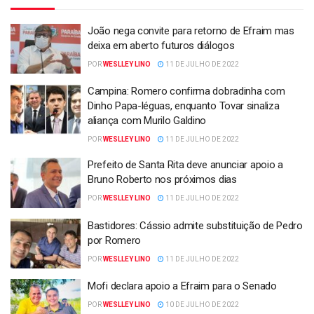
João nega convite para retorno de Efraim mas
deixa em aberto futuros diálogos
POR
WESLLEY LINO
11 DE JULHO DE 2022
Campina: Romero confirma dobradinha com
Dinho Papa-léguas, enquanto Tovar sinaliza
aliança com Murilo Galdino
POR
WESLLEY LINO
11 DE JULHO DE 2022
Prefeito de Santa Rita deve anunciar apoio a
Bruno Roberto nos próximos dias
POR
WESLLEY LINO
11 DE JULHO DE 2022
Bastidores: Cássio admite substituição de Pedro
por Romero
POR
WESLLEY LINO
11 DE JULHO DE 2022
Mofi declara apoio a Efraim para o Senado
POR
WESLLEY LINO
10 DE JULHO DE 2022