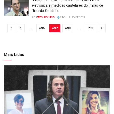
Justiça determina retirada da tornozeleira
eletrônica e medidas cautelares do irmão de
Ricardo Coutinho
POR
WESLLEY LINO
8 DE JULHO DE 2022
1
…
696
697
698
…
733
Mais Lidas