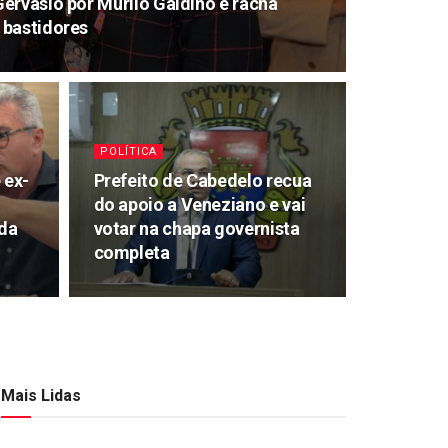
ervásio por Murilo Galdino e racha
 bastidores
POLÍTICA
 ex-
Prefeito de Cabedelo recua
m
do apoio a Veneziano e vai
 da
votar na chapa governista
completa
Mais Lidas