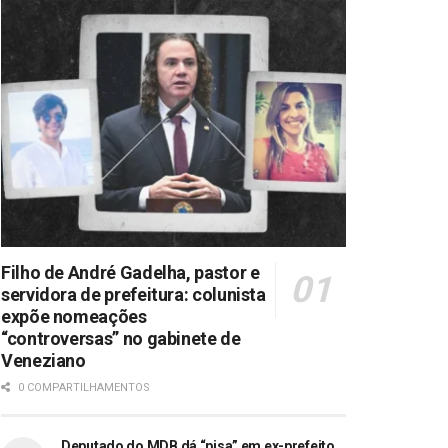
Filho de André Gadelha, pastor e
servidora de prefeitura: colunista
expõe nomeações
“controversas” no gabinete de
Veneziano
0 COMPARTILHAMENTOS
Deputado do MDB dá “pisa” em ex-prefeito