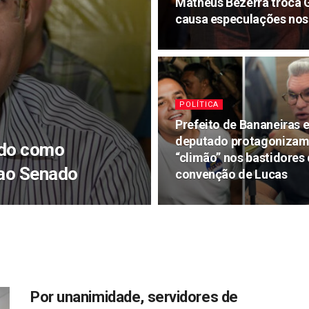
Matheus Bezerra troca G
causa especulações nos
POLÍTICA
Prefeito de Bananeiras e
deputado protagoniza
ado como
“climão” nos bastidores
 ao Senado
convenção de Lucas
Por unanimidade, servidores de