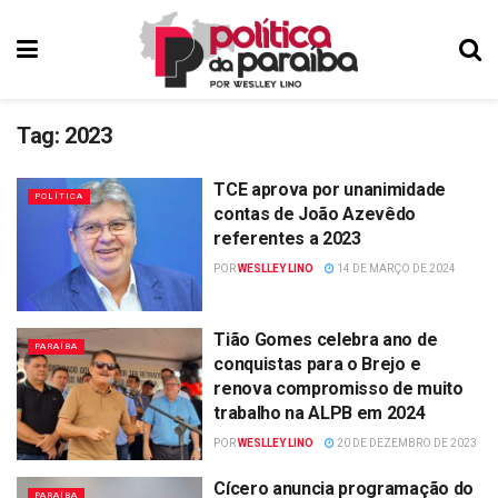
Tag:
2023
TCE aprova por unanimidade
POLÍTICA
contas de João Azevêdo
referentes a 2023
POR
WESLLEY LINO
14 DE MARÇO DE 2024
Tião Gomes celebra ano de
PARAÍBA
conquistas para o Brejo e
renova compromisso de muito
trabalho na ALPB em 2024
POR
WESLLEY LINO
20 DE DEZEMBRO DE 2023
Cícero anuncia programação do
PARAÍBA