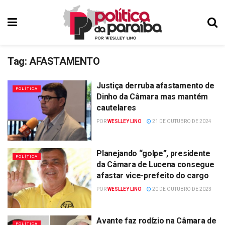
Tag:
AFASTAMENTO
Justiça derruba afastamento de
POLÍTICA
Dinho da Câmara mas mantém
cautelares
POR
WESLLEY LINO
21 DE OUTUBRO DE 2024
Planejando “golpe”, presidente
POLÍTICA
da Câmara de Lucena consegue
afastar vice-prefeito do cargo
POR
WESLLEY LINO
20 DE OUTUBRO DE 2023
Avante faz rodízio na Câmara de
POLÍTICA