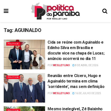
Tag:
AGUINALDO
Cida se reúne com Aguinaldo e
POLÍTICA
Edinho Silva em Brasília e
discute vice na chapa de Lucas;
anúncio ocorrerá no dia 11
POR
WESLLEY LINO
8 DE ABRIL DE 2026
Reunião entre Cícero, Hugo e
POLÍTICA
Aguinaldo termina em clima
‘sorridente’, mas sem definição
POR
WESLLEY LINO
16 DE JULHO DE 2025
Mesmo inelegível, Zé Baixinho
POLÍTICA