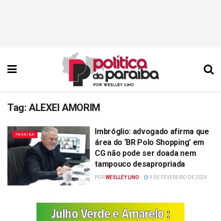
Tag:
ALEXEI AMORIM
Imbróglio: advogado afirma que
PARAÍBA
área do ‘BR Polo Shopping’ em
CG não pode ser doada nem
tampouco desapropriada
POR
WESLLEY LINO
9 DE FEVEREIRO DE 2024