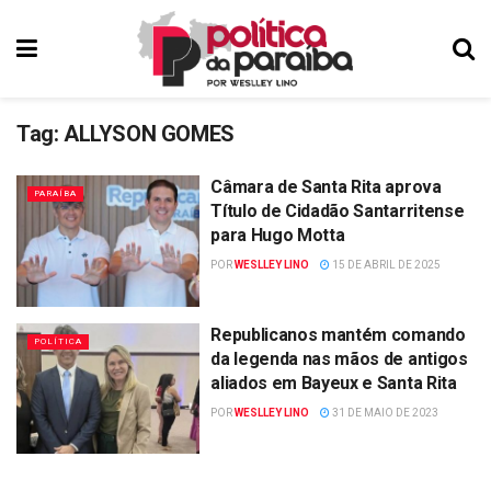
Tag:
ALLYSON GOMES
Câmara de Santa Rita aprova
PARAÍBA
Título de Cidadão Santarritense
para Hugo Motta
POR
WESLLEY LINO
15 DE ABRIL DE 2025
Republicanos mantém comando
POLÍTICA
da legenda nas mãos de antigos
aliados em Bayeux e Santa Rita
POR
WESLLEY LINO
31 DE MAIO DE 2023