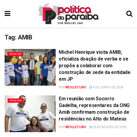
Tag:
AMIB
Michel Henrique visita AMIB,
PARAÍBA
oficializa doação de verba e se
propõe a colaborar com
construção de sede da entidade
em JP
POR
WESLLEY LINO
4 DE JUNHO DE 2024
Em reunião com Socorro
PARAÍBA
Gadelha, representares da ONG
Amib confirmam construção de
residências no Alto do Mateus
POR
WESLLEY LINO
26 DE AGOSTO DE 2023