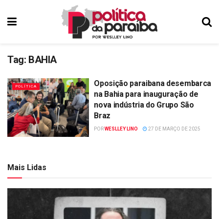
Tag:
BAHIA
Oposição paraibana desembarca
POLÍTICA
na Bahia para inauguração de
nova indústria do Grupo São
Braz
POR
WESLLEY LINO
27 DE MARÇO DE 2025
Mais Lidas