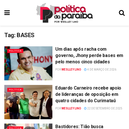
Tag:
BASES
Um dias após racha com
POLÍTICA
governo, Jhony perde bases em
pelo menos cinco cidades
POR
WESLLEY LINO
4 DE MARÇO DE 2026
Eduardo Carneiro recebe apoio
POLÍTICA
de lideranças de oposição em
quatro cidades do Curimataú
POR
WESLLEY LINO
22 DE SETEMBRO DE 2025
Bastidores: Tião busca
POLÍTICA