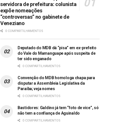
servidora de prefeitura: colunista
expõe nomeações
“controversas” no gabinete de
Veneziano
0 COMPARTILHAMENTOS
Deputado do MDB dá “pisa” em ex-prefeito
do Vale do Mamanguape após suspeita de
ter sido enganado
0 COMPARTILHAMENTOS
Convenção do MDB homologa chapa para
disputar a Assembleia Legislativa da
Paraíba; veja nomes
0 COMPARTILHAMENTOS
Bastidores: Galdino já tem “foto de vice”, só
não tem a confiança de Aguinaldo
0 COMPARTILHAMENTOS