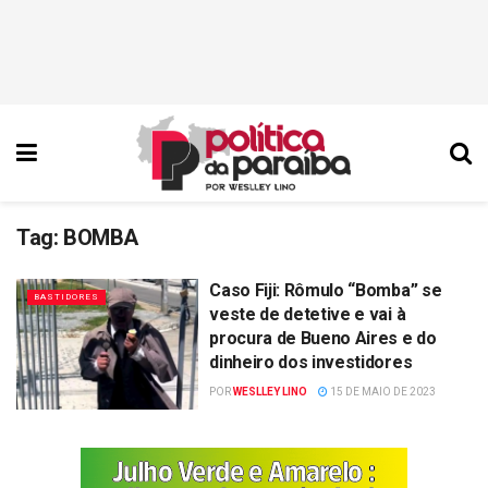
Tag:
BOMBA
Caso Fiji: Rômulo “Bomba” se
BASTIDORES
veste de detetive e vai à
procura de Bueno Aires e do
dinheiro dos investidores
POR
WESLLEY LINO
15 DE MAIO DE 2023