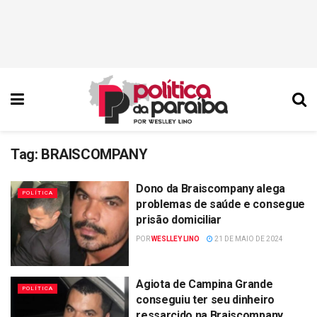
Tag:
BRAISCOMPANY
Dono da Braiscompany alega
POLÍTICA
problemas de saúde e consegue
prisão domiciliar
POR
WESLLEY LINO
21 DE MAIO DE 2024
Agiota de Campina Grande
POLÍTICA
conseguiu ter seu dinheiro
ressarcido na Braiscompany