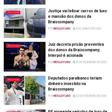
Justiça vai leiloar carros de luxo
POLÍTICA
e mansão dos donos da
Braiscompany
POR
WESLLEY LINO
6 DE JUNHO DE 2023
Juiz decreta prisão preventiva
POLÍTICA
dos donos da Braiscompany;
Interpol é acionada
POR
WESLLEY LINO
25 DE FEVEREIRO DE 2023
Deputados paraibanos teriam
POLÍTICA
dinheiro investido na
Braiscompany
POR
WESLLEY LINO
23 DE FEVEREIRO DE 2023
PF apreende veículos de luxo de