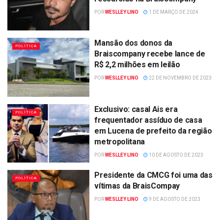
POR
WESLLEY LINO
1 DE MARÇO DE 2024
Mansão dos donos da
POLÍTICA
Braiscompany recebe lance de
R$ 2,2 milhões em leilão
POR
WESLLEY LINO
22 DE NOVEMBRO DE 2023
Exclusivo: casal Ais era
POLÍTICA
frequentador assíduo de casa
em Lucena de prefeito da região
metropolitana
POR
WESLLEY LINO
10 DE AGOSTO DE 2023
Presidente da CMCG foi uma das
POLÍTICA
vítimas da BraisCompay
POR
WESLLEY LINO
9 DE AGOSTO DE 2023