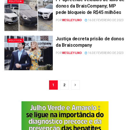
POLÍTICA
donos da BraisCompany; MP
pede bloqueio de R$45 milhões
POR
WESLLEY LINO
16 DE FEVEREIRO DE 2023
Justiça decreta prisão de donos
POLÍTICA
da Braiscompany
POR
WESLLEY LINO
16 DE FEVEREIRO DE 2023
1
2