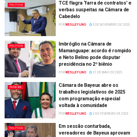
TCE flagra ‘farra de contratos’ e
POLÍTICA
verbas suspeitas na Câmara de
Cabedelo
POR
WESLLEY LINO
5 DE NOVEMBRO DE 2025
Imbróglio na Câmara de
POLÍTICA
Mamanguape: acordo é rompido
e Neto Belino pode disputar
presidência no 2º biênio
POR
WESLLEY LINO
31 DE MAIO DE 2025
Câmara de Bayeux abre os
PARAÍBA
trabalhos legislativos de 2025
com programação especial
voltada à comunidade
POR
WESLLEY LINO
2 DE FEVEREIRO DE 2025
Em sessão conturbada,
POLÍTICA
vereadores de Bayeux aprovam