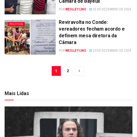
Câmara de Bayeux
POR
WESLLEY LINO
26 DE DEZEMBRO DE 2024
Reviravolta no Conde:
POLÍTICA
vereadores fecham acordo e
definem mesa diretora da
Câmara
POR
WESLLEY LINO
20 DE DEZEMBRO DE 2024
1
2
Mais Lidas