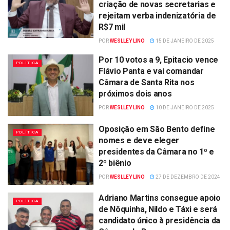
criação de novas secretarias e
rejeitam verba indenizatória de
R$7 mil
POR
WESLLEY LINO
15 DE JANEIRO DE 2025
Por 10 votos a 9, Epitacio vence
POLÍTICA
Flávio Panta e vai comandar
Câmara de Santa Rita nos
próximos dois anos
POR
WESLLEY LINO
10 DE JANEIRO DE 2025
Oposição em São Bento define
POLÍTICA
nomes e deve eleger
presidentes da Câmara no 1º e
2º biênio
POR
WESLLEY LINO
27 DE DEZEMBRO DE 2024
Adriano Martins consegue apoio
POLÍTICA
de Nôquinha, Nildo e Táxi e será
candidato único à presidência da