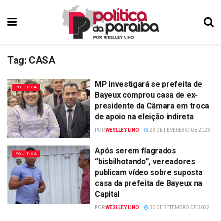
Tag:
CASA
MP investigará se prefeita de
POLÍTICA
Bayeux comprou casa de ex-
presidente da Câmara em troca
de apoio na eleição indireta
POR
WESLLEY LINO
23 DE FEVEREIRO DE 2023
Após serem flagrados
POLÍTICA
“bisbilhotando”, vereadores
publicam vídeo sobre suposta
casa da prefeita de Bayeux na
Capital
POR
WESLLEY LINO
30 DE SETEMBRO DE 2022