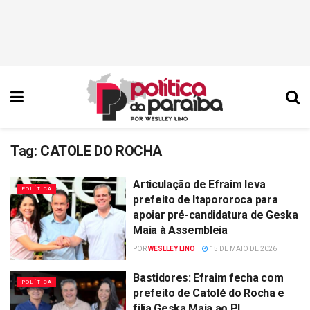
Tag:
CATOLE DO ROCHA
Articulação de Efraim leva
POLÍTICA
prefeito de Itapororoca para
apoiar pré-candidatura de Geska
Maia à Assembleia
POR
WESLLEY LINO
15 DE MAIO DE 2026
Bastidores: Efraim fecha com
POLÍTICA
prefeito de Catolé do Rocha e
filia Geska Maia ao PL