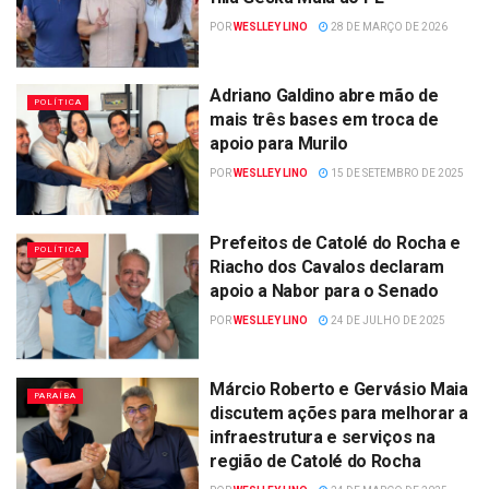
POR
WESLLEY LINO
28 DE MARÇO DE 2026
Adriano Galdino abre mão de
POLÍTICA
mais três bases em troca de
apoio para Murilo
POR
WESLLEY LINO
15 DE SETEMBRO DE 2025
Prefeitos de Catolé do Rocha e
POLÍTICA
Riacho dos Cavalos declaram
apoio a Nabor para o Senado
POR
WESLLEY LINO
24 DE JULHO DE 2025
Márcio Roberto e Gervásio Maia
PARAÍBA
discutem ações para melhorar a
infraestrutura e serviços na
região de Catolé do Rocha