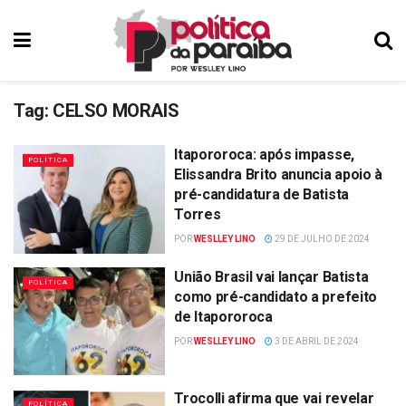
Tag:
CELSO MORAIS
Itapororoca: após impasse,
POLÍTICA
Elissandra Brito anuncia apoio à
pré-candidatura de Batista
Torres
POR
WESLLEY LINO
29 DE JULHO DE 2024
União Brasil vai lançar Batista
POLÍTICA
como pré-candidato a prefeito
de Itapororoca
POR
WESLLEY LINO
3 DE ABRIL DE 2024
Trocolli afirma que vai revelar
POLÍTICA