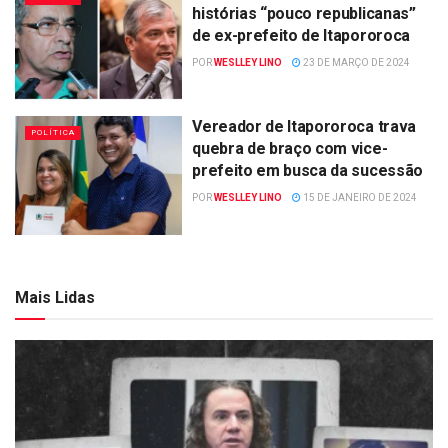
histórias “pouco republicanas”
de ex-prefeito de Itapororoca
POR
WESLLEY LINO
23 DE MARÇO DE 2024
Vereador de Itapororoca trava
POLÍTICA
quebra de braço com vice-
prefeito em busca da sucessão
POR
WESLLEY LINO
15 DE JANEIRO DE 2024
Mais Lidas