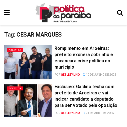
Tag:
CESAR MARQUES
Rompimento em Aroeiras:
POLÍTICA
prefeito exonera sobrinho e
escancara crise política no
município
POR
WESLLEY LINO
10 DE JUNHO DE 2025
Exclusivo: Galdino fecha com
POLÍTICA
prefeito de Aroeiras e vai
indicar candidato a deputado
para ser votado pela oposição
POR
WESLLEY LINO
24 DE ABRIL DE 2025