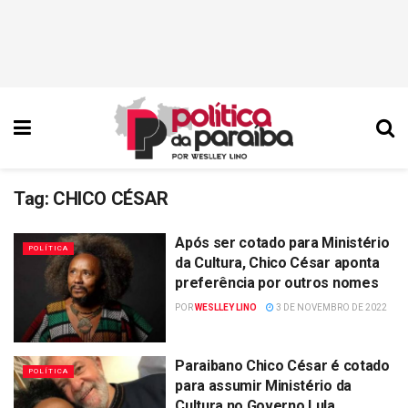
Tag:
CHICO CÉSAR
Após ser cotado para Ministério
POLÍTICA
da Cultura, Chico César aponta
preferência por outros nomes
POR
WESLLEY LINO
3 DE NOVEMBRO DE 2022
Paraibano Chico César é cotado
POLÍTICA
para assumir Ministério da
Cultura no Governo Lula