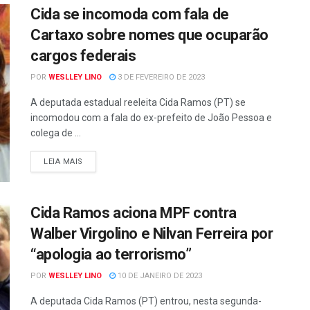
Cida se incomoda com fala de
Cartaxo sobre nomes que ocuparão
cargos federais
POR
WESLLEY LINO
3 DE FEVEREIRO DE 2023
A deputada estadual reeleita Cida Ramos (PT) se
incomodou com a fala do ex-prefeito de João Pessoa e
colega de ...
LEIA MAIS
Cida Ramos aciona MPF contra
Walber Virgolino e Nilvan Ferreira por
“apologia ao terrorismo”
POR
WESLLEY LINO
10 DE JANEIRO DE 2023
A deputada Cida Ramos (PT) entrou, nesta segunda-