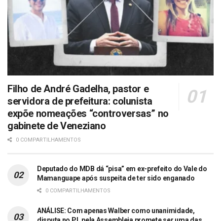
Filho de André Gadelha, pastor e
servidora de prefeitura: colunista
expõe nomeações “controversas” no
gabinete de Veneziano
0 COMPARTILHAMENTOS
Deputado do MDB dá “pisa” em ex-prefeito do Vale do
Mamanguape após suspeita de ter sido enganado
0 COMPARTILHAMENTOS
ANÁLISE: Com apenas Walber como unanimidade,
disputa no PL pela Assembleia promete ser uma das