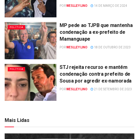
POR
WESLLEY LINO
14 DE MARÇO DE 2024
MP pede ao TJPB que mantenha
POLÍTICA
condenação a ex-prefeito de
Mamanguape
POR
WESLLEY LINO
18 DE OUTUBRO DE 2023
STJ rejeita recurso e mantém
POLÍTICA
condenação contra prefeito de
Sousa por agredir ex-namorada
POR
WESLLEY LINO
21 DE SETEMBRO DE 2023
Mais Lidas