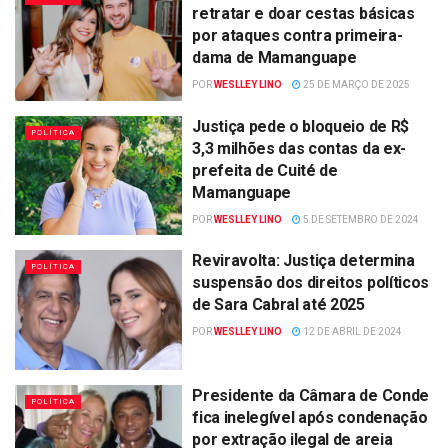
retratar e doar cestas básicas
por ataques contra primeira-
dama de Mamanguape
POR
WESLLEY LINO
25 DE MARÇO DE 2025
Justiça pede o bloqueio de R$
POLÍTICA
3,3 milhões das contas da ex-
prefeita de Cuité de
Mamanguape
POR
WESLLEY LINO
5 DE SETEMBRO DE 2024
Reviravolta: Justiça determina
POLÍTICA
suspensão dos direitos políticos
de Sara Cabral até 2025
POR
WESLLEY LINO
12 DE ABRIL DE 2024
Presidente da Câmara de Conde
POLÍTICA
fica inelegível após condenação
por extração ilegal de areia