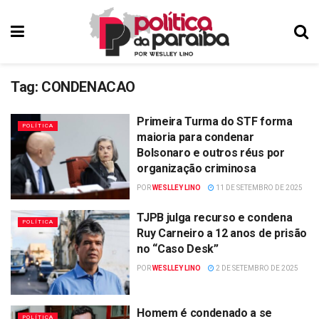
Tag:
CONDENACAO
Primeira Turma do STF forma
POLÍTICA
maioria para condenar
Bolsonaro e outros réus por
organização criminosa
POR
WESLLEY LINO
11 DE SETEMBRO DE 2025
TJPB julga recurso e condena
POLÍTICA
Ruy Carneiro a 12 anos de prisão
no “Caso Desk”
POR
WESLLEY LINO
2 DE SETEMBRO DE 2025
Homem é condenado a se
POLÍTICA