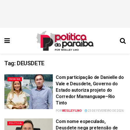
Tag:
DEUSDETE
Com participação de Danielle do
PARAÍBA
Vale e Deusdete, Governo do
Estado autoriza projeto do
Corredor Mamanguape–Rio
Tinto
POR
WESLLEY LINO
23 DE FEVEREIRO DE 2026
Com nome especulado,
POLÍTICA
Deusdete nega pretensão de