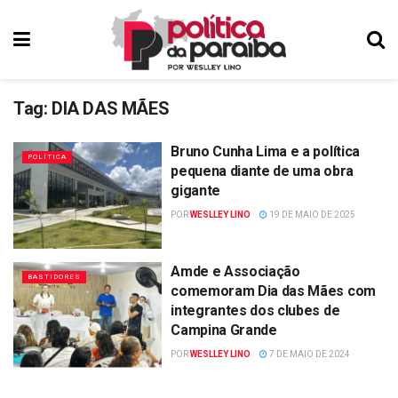
Tag:
DIA DAS MÃES
Bruno Cunha Lima e a política
POLÍTICA
pequena diante de uma obra
gigante
POR
WESLLEY LINO
19 DE MAIO DE 2025
Amde e Associação
BASTIDORES
comemoram Dia das Mães com
integrantes dos clubes de
Campina Grande
POR
WESLLEY LINO
7 DE MAIO DE 2024