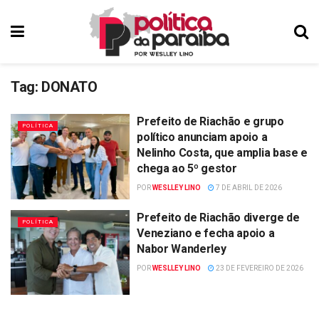
Tag:
DONATO
Prefeito de Riachão e grupo
POLÍTICA
político anunciam apoio a
Nelinho Costa, que amplia base e
chega ao 5º gestor
POR
WESLLEY LINO
7 DE ABRIL DE 2026
Prefeito de Riachão diverge de
POLÍTICA
Veneziano e fecha apoio a
Nabor Wanderley
POR
WESLLEY LINO
23 DE FEVEREIRO DE 2026