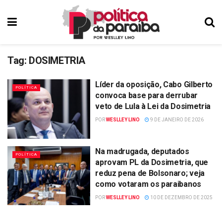
Tag:
DOSIMETRIA
Líder da oposição, Cabo Gilberto
POLÍTICA
convoca base para derrubar
veto de Lula à Lei da Dosimetria
POR
WESLLEY LINO
9 DE JANEIRO DE 2026
Na madrugada, deputados
POLÍTICA
aprovam PL da Dosimetria, que
reduz pena de Bolsonaro; veja
como votaram os paraibanos
POR
WESLLEY LINO
10 DE DEZEMBRO DE 2025