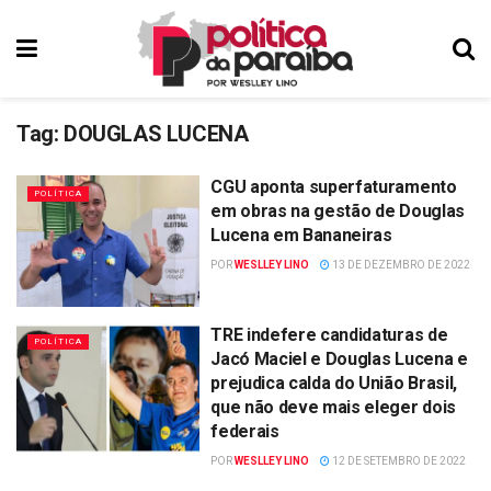
Tag:
DOUGLAS LUCENA
CGU aponta superfaturamento
POLÍTICA
em obras na gestão de Douglas
Lucena em Bananeiras
POR
WESLLEY LINO
13 DE DEZEMBRO DE 2022
TRE indefere candidaturas de
POLÍTICA
Jacó Maciel e Douglas Lucena e
prejudica calda do União Brasil,
que não deve mais eleger dois
federais
POR
WESLLEY LINO
12 DE SETEMBRO DE 2022