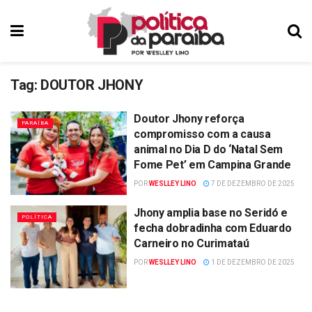
Tag:
DOUTOR JHONY
Doutor Jhony reforça
PARAÍBA
compromisso com a causa
animal no Dia D do ‘Natal Sem
Fome Pet’ em Campina Grande
POR
WESLLEY LINO
7 DE DEZEMBRO DE 2025
Jhony amplia base no Seridó e
POLÍTICA
fecha dobradinha com Eduardo
Carneiro no Curimataú
POR
WESLLEY LINO
1 DE DEZEMBRO DE 2025