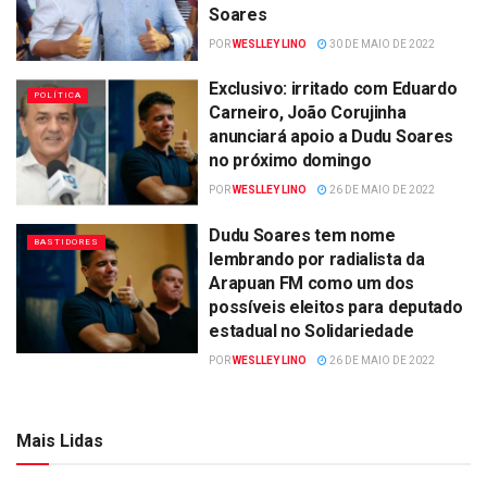
Soares
POR
WESLLEY LINO
30 DE MAIO DE 2022
Exclusivo: irritado com Eduardo
POLÍTICA
Carneiro, João Corujinha
anunciará apoio a Dudu Soares
no próximo domingo
POR
WESLLEY LINO
26 DE MAIO DE 2022
Dudu Soares tem nome
BASTIDORES
lembrando por radialista da
Arapuan FM como um dos
possíveis eleitos para deputado
estadual no Solidariedade
POR
WESLLEY LINO
26 DE MAIO DE 2022
Mais Lidas