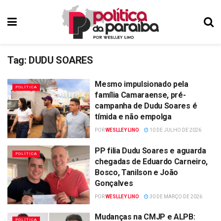
Tag:
DUDU SOARES
Mesmo impulsionado pela
POLÍTICA
família Camaraense, pré-
campanha de Dudu Soares é
tímida e não empolga
POR
WESLLEY LINO
10 DE JULHO DE 2026
PP filia Dudu Soares e aguarda
POLÍTICA
chegadas de Eduardo Carneiro,
Bosco, Tanilson e João
Gonçalves
POR
WESLLEY LINO
30 DE MARÇO DE 2026
Mudanças na CMJP e ALPB:
POLÍTICA