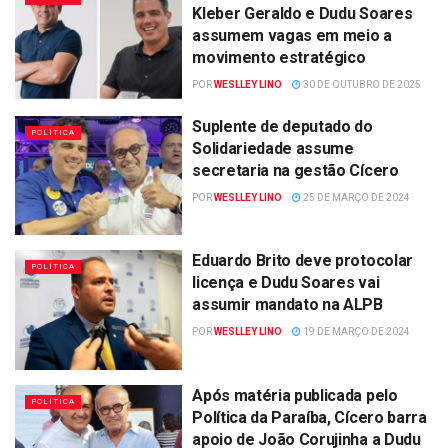
Kleber Geraldo e Dudu Soares
assumem vagas em meio a
movimento estratégico
POR
WESLLEY LINO
30 DE OUTUBRO DE 2025
Suplente de deputado do
POLÍTICA
Solidariedade assume
secretaria na gestão Cícero
POR
WESLLEY LINO
25 DE MARÇO DE 2024
Eduardo Brito deve protocolar
POLÍTICA
licença e Dudu Soares vai
assumir mandato na ALPB
POR
WESLLEY LINO
19 DE MARÇO DE 2024
Após matéria publicada pelo
POLÍTICA
Política da Paraíba, Cícero barra
apoio de João Corujinha a Dudu