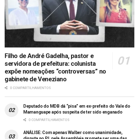
Filho de André Gadelha, pastor e
servidora de prefeitura: colunista
expõe nomeações “controversas” no
gabinete de Veneziano
0 COMPARTILHAMENTOS
Deputado do MDB dá “pisa” em ex-prefeito do Vale do
Mamanguape após suspeita de ter sido enganado
0 COMPARTILHAMENTOS
ANÁLISE: Com apenas Walber como unanimidade,
disputa no PL pela Assembleia promete ser uma das