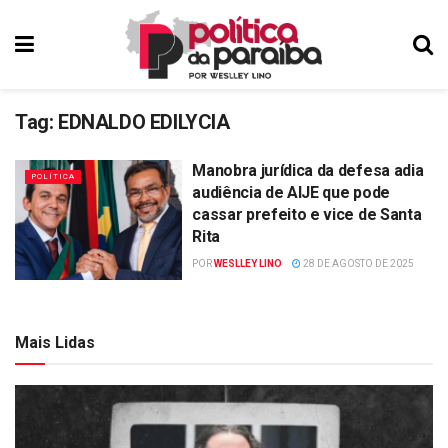
Tag:
EDNALDO EDILYCIA
Manobra jurídica da defesa adia
POLÍTICA
audiência de AIJE que pode
cassar prefeito e vice de Santa
Rita
POR
WESLLEY LINO
28 DE AGOSTO DE 2025
Mais Lidas