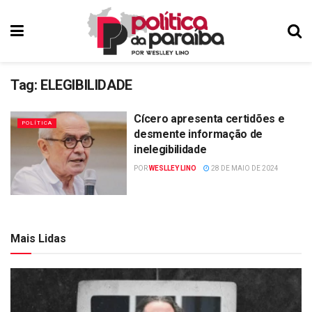
Tag:
ELEGIBILIDADE
Cícero apresenta certidões e
POLÍTICA
desmente informação de
inelegibilidade
POR
WESLLEY LINO
28 DE MAIO DE 2024
Mais Lidas