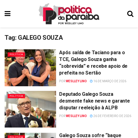
Tag:
GALEGO SOUZA
Após saída de Taciano para o
POLÍTICA
TCE, Galego Souza ganha
“sobrevida” e recebe apoio de
prefeita no Sertão
POR
WESLLEY LINO
16 DE MARÇO DE 2026
Deputado Galego Souza
POLÍTICA
desmente fake news e garante
disputar reeleição à ALPB
POR
WESLLEY LINO
26 DE FEVEREIRO DE 2026
Galego Souza sofre “baque
POLÍTICA