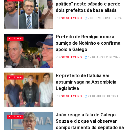
político” neste sábado e perde
dois prefeitos da base aliada
POR
WESLLEY LINO
7 DE FEVEREIRO DE 2026
Prefeito de Remígio ironiza
POLÍTICA
sumiço de Nobinho e confirma
apoio a Galego
POR
WESLLEY LINO
12 DE AGOSTO DE 2025
Ex-prefeito de Itatuba vai
POLÍTICA
assumir vaga na Assembleia
Legislativa
POR
WESLLEY LINO
24 DE JULHO DE 2024
João reage a fala de Galego
POLÍTICA
Souza e diz que vai observar
comportamento do deputado na