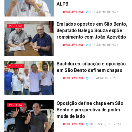
ALPB
POR
WESLLEY LINO
4 DE JULHO DE 2024
Em lados opostos em São Bento,
POLÍTICA
deputado Galego Souza expõe
rompimento com João Azevêdo
POR
WESLLEY LINO
3 DE JULHO DE 2024
Bastidores: situação e oposição
POLÍTICA
em São Bento definem chapas
POR
WESLLEY LINO
7 DE ABRIL DE 2023
Oposição define chapa em São
POLÍTICA
Bento e perspectiva de poder
muda de lado
POR
WESLLEY LINO
20 DE MARÇO DE 2023