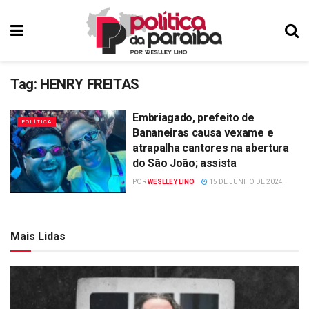
Tag:
HENRY FREITAS
Embriagado, prefeito de
POLÍTICA
Bananeiras causa vexame e
atrapalha cantores na abertura
do São João; assista
POR
WESLLEY LINO
15 DE JUNHO DE 2024
Mais Lidas