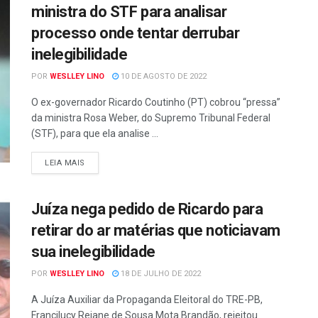
ministra do STF para analisar
processo onde tentar derrubar
inelegibilidade
POR
WESLLEY LINO
10 DE AGOSTO DE 2022
O ex-governador Ricardo Coutinho (PT) cobrou “pressa”
da ministra Rosa Weber, do Supremo Tribunal Federal
(STF), para que ela analise ...
LEIA MAIS
Juíza nega pedido de Ricardo para
retirar do ar matérias que noticiavam
sua inelegibilidade
POR
WESLLEY LINO
18 DE JULHO DE 2022
A Juíza Auxiliar da Propaganda Eleitoral do TRE-PB,
Francilucy Rejane de Sousa Mota Brandão, rejeitou