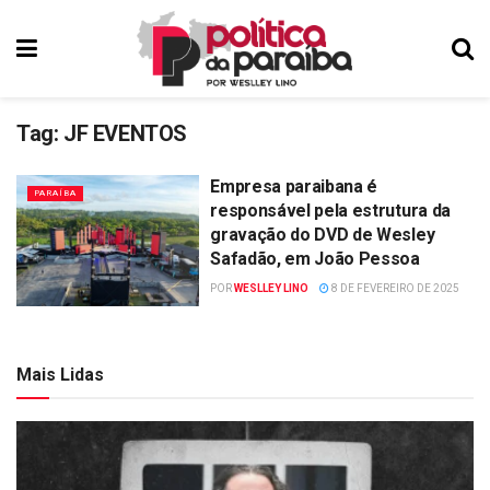
Tag:
JF EVENTOS
Empresa paraibana é
PARAÍBA
responsável pela estrutura da
gravação do DVD de Wesley
Safadão, em João Pessoa
POR
WESLLEY LINO
8 DE FEVEREIRO DE 2025
Mais Lidas