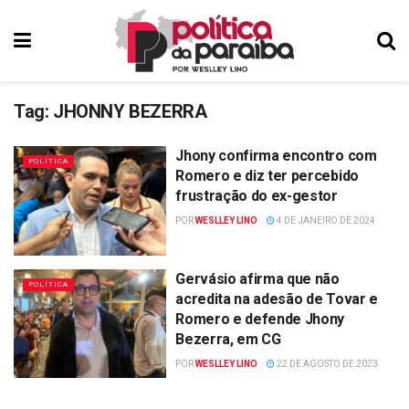
Tag:
JHONNY BEZERRA
Jhony confirma encontro com
POLÍTICA
Romero e diz ter percebido
frustração do ex-gestor
POR
WESLLEY LINO
4 DE JANEIRO DE 2024
Gervásio afirma que não
POLÍTICA
acredita na adesão de Tovar e
Romero e defende Jhony
Bezerra, em CG
POR
WESLLEY LINO
22 DE AGOSTO DE 2023