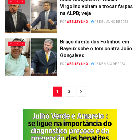
POLÍTICA
Virgolino voltam a trocar farpas
na ALPB; veja
POR
WESLLEY LINO
13 DE JUNHO DE 2023
Braço direito dos Fofinhos em
POLÍTICA
Bayeux sobe o tom contra João
Gonçalves
POR
WESLLEY LINO
15 DE MAIO DE 2023
1
2