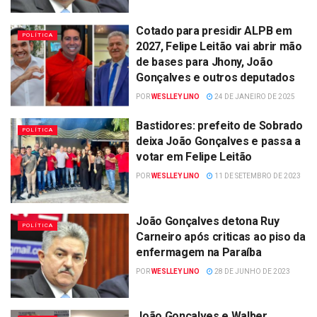
Cotado para presidir ALPB em
POLÍTICA
2027, Felipe Leitão vai abrir mão
de bases para Jhony, João
Gonçalves e outros deputados
POR
WESLLEY LINO
24 DE JANEIRO DE 2025
Bastidores: prefeito de Sobrado
POLÍTICA
deixa João Gonçalves e passa a
votar em Felipe Leitão
POR
WESLLEY LINO
11 DE SETEMBRO DE 2023
João Gonçalves detona Ruy
POLÍTICA
Carneiro após criticas ao piso da
enfermagem na Paraíba
POR
WESLLEY LINO
28 DE JUNHO DE 2023
João Gonçalves e Walber