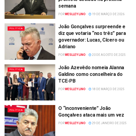
semana
POR
WESLLEY LINO
19 DE MARÇO DE 2026
João Gonçalves surpreende e
POLÍTICA
diz que votaria “nos três” para
governador: Lucas, Cícero ou
Adriano
POR
WESLLEY LINO
20 DE AGOSTO DE 2025
João Azevêdo nomeia Alanna
POLÍTICA
Galdino como conselheira do
TCE-PB
POR
WESLLEY LINO
18 DE MARÇO DE 2025
O “inconveniente” João
POLÍTICA
Gonçalves ataca mais um vez
POR
WESLLEY LINO
29 DE JANEIRO DE 2025