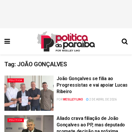
Tag:
JOÃO GONÇALVES
João Gonçalves se filia ao
POLÍTICA
Progressistas e vai apoiar Lucas
Ribeiro
POR
WESLLEY LINO
2 DE ABRIL DE 2026
Aliado crava filiação de João
POLÍTICA
Gonçalves ao PP, mas deputado
promete decisão na próxima