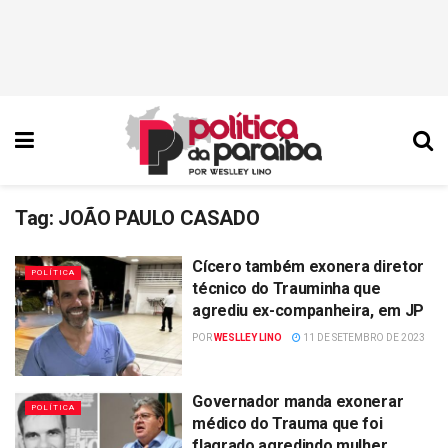
Tag:
JOÃO PAULO CASADO
Cícero também exonera diretor
POLÍTICA
técnico do Trauminha que
agrediu ex-companheira, em JP
POR
WESLLEY LINO
11 DE SETEMBRO DE 2023
Governador manda exonerar
POLÍTICA
médico do Trauma que foi
flagrado agredindo mulher