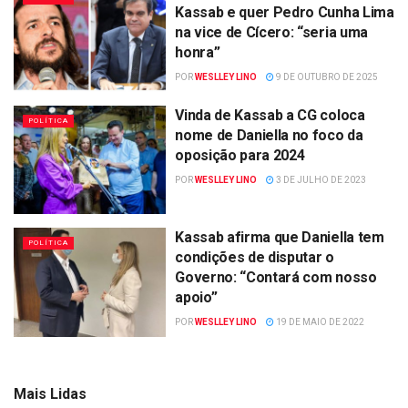
Kassab e quer Pedro Cunha Lima
na vice de Cícero: “seria uma
honra”
POR
WESLLEY LINO
9 DE OUTUBRO DE 2025
Vinda de Kassab a CG coloca
POLÍTICA
nome de Daniella no foco da
oposição para 2024
POR
WESLLEY LINO
3 DE JULHO DE 2023
Kassab afirma que Daniella tem
POLÍTICA
condições de disputar o
Governo: “Contará com nosso
apoio”
POR
WESLLEY LINO
19 DE MAIO DE 2022
Mais Lidas