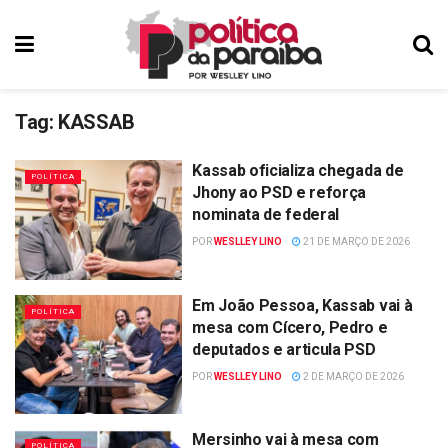
Tag:
KASSAB
Kassab oficializa chegada de
POLÍTICA
Jhony ao PSD e reforça
nominata de federal
POR
WESLLEY LINO
21 DE MARÇO DE 2026
Em João Pessoa, Kassab vai à
POLÍTICA
mesa com Cícero, Pedro e
deputados e articula PSD
POR
WESLLEY LINO
2 DE MARÇO DE 2026
Mersinho vai à mesa com
POLÍTICA