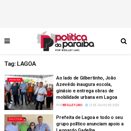
Tag:
LAGOA
Ao lado de Gilbertinho, João
PARAÍBA
Azevêdo inaugura escola,
ginásio e entrega obras de
mobilidade urbana em Lagoa
POR
WESLLEY LINO
12 DE JULHO DE 2025
Prefeita de Lagoa e todo o seu
POLÍTICA
grupo político anunciam apoio a
Leonardo Gadelha