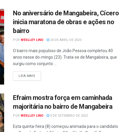
No aniversário de Mangabeira, Cícero
inicia maratona de obras e ações no
bairro
POR
WESLLEY LINO
24 DE ABRIL DE 2023
O bairro mais populoso de João Pessoa completou 40
anos nesse do-mingo (23). Trata-se de Mangabeira, que
surgiu como conjunto ...
LEIA MAIS
Efraim mostra força em caminhada
majoritária no bairro de Mangabeira
POR
WESLLEY LINO
9 DE SETEMBRO DE 2022
Esta quinta-feira (8) começou animada para o candidato