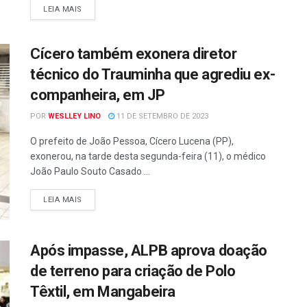
LEIA MAIS
Cícero também exonera diretor
técnico do Trauminha que agrediu ex-
companheira, em JP
POR
WESLLEY LINO
11 DE SETEMBRO DE 2023
O prefeito de João Pessoa, Cícero Lucena (PP),
exonerou, na tarde desta segunda-feira (11), o médico
João Paulo Souto Casado ...
LEIA MAIS
Após impasse, ALPB aprova doação
de terreno para criação de Polo
Têxtil, em Mangabeira