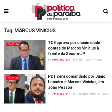
Tag:
MARCUS VINICIUS
TCE aprova por unanimidade
POLÍTICA
contas de Marcos Vinícius à
frente da Secom-JP
POR
WESLLEY LINO
11 DE JUNHO DE 2024
PDT será comandado por Júnio
POLÍTICA
Leandro e Marcos Vinícius, em
João Pessoa
POR
WESLLEY LINO
27 DE NOVEMBRO DE 2023