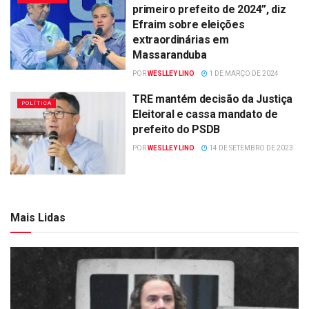
primeiro prefeito de 2024”, diz
Efraim sobre eleições
extraordinárias em
Massaranduba
POR
WESLLEY LINO
1 DE MARÇO DE 2024
TRE mantém decisão da Justiça
POLÍTICA
Eleitoral e cassa mandato de
prefeito do PSDB
POR
WESLLEY LINO
14 DE SETEMBRO DE 2023
Mais Lidas