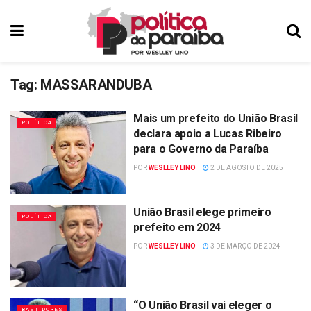
Tag:
MASSARANDUBA
Mais um prefeito do União Brasil
POLÍTICA
declara apoio a Lucas Ribeiro
para o Governo da Paraíba
POR
WESLLEY LINO
2 DE AGOSTO DE 2025
União Brasil elege primeiro
POLÍTICA
prefeito em 2024
POR
WESLLEY LINO
3 DE MARÇO DE 2024
“O União Brasil vai eleger o
BASTIDORES