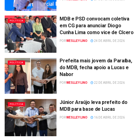
MDB e PSD convocam coletiva
POLÍTICA
em CG para anunciar Diogo
Cunha Lima como vice de Cícero
POR
WESLLEY LINO
24 DE ABRIL DE 2026
Prefeita mais jovem da Paraíba,
POLÍTICA
do MDB, fecha apoio a Lucas e
Nabor
POR
WESLLEY LINO
22 DE ABRIL DE 2026
Júnior Araújo leva prefeito do
POLÍTICA
MDB para base de Lucas
POR
WESLLEY LINO
16 DE ABRIL DE 2026