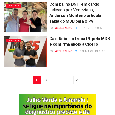
Com pai no DNIT em cargo
POLÍTICA
indicado por Veneziano,
Anderson Monteiro articula
saída do MDB para o PV
POR
WESLLEY LINO
1 DE ABRIL DE 2026
Caio Roberto troca PL pelo MDB
POLÍTICA
e confirma apoio a Cícero
POR
WESLLEY LINO
30 DE MARÇO DE 2026
1
2
…
11