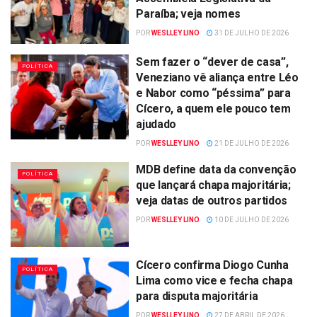
Paraíba; veja nomes
POR
WESLLEY LINO
31 DE JULHO DE 2026
Sem fazer o “dever de casa”,
POLÍTICA
Veneziano vê aliança entre Léo
e Nabor como “péssima” para
Cícero, a quem ele pouco tem
ajudado
POR
WESLLEY LINO
21 DE JULHO DE 2026
MDB define data da convenção
POLÍTICA
que lançará chapa majoritária;
veja datas de outros partidos
POR
WESLLEY LINO
10 DE JULHO DE 2026
Cícero confirma Diogo Cunha
POLÍTICA
Lima como vice e fecha chapa
para disputa majoritária
POR
WESLLEY LINO
27 DE ABRIL DE 2026