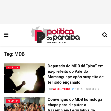
Tag:
MDB
Deputado do MDB dá “pisa” em
POLÍTICA
ex-prefeito do Vale do
Mamanguape após suspeita de
ter sido enganado
POR
WESLLEY LINO
1 DE AGOSTO DE 2026
Convenção do MDB homologa
POLÍTICA
chapa para disputar a
Assembleia Legislativa da