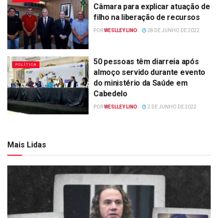
Câmara para explicar atuação de
filho na liberação de recursos
POR
WESLLEY LINO
28 DE JUNHO DE 2022
50 pessoas têm diarreia após
POLÍTICA
almoço servido durante evento
do ministério da Saúde em
Cabedelo
POR
WESLLEY LINO
2 DE JUNHO DE 2022
Mais Lidas