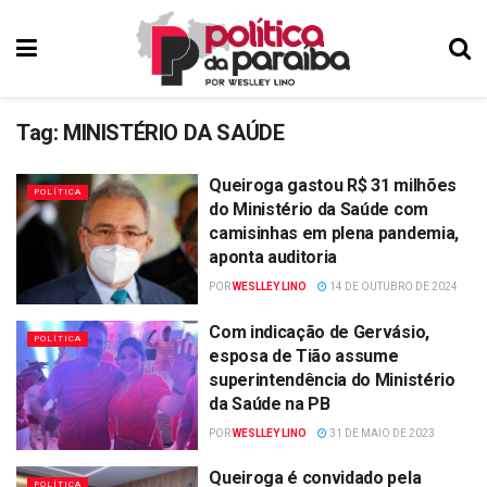
Tag:
MINISTÉRIO DA SAÚDE
Queiroga gastou R$ 31 milhões
POLÍTICA
do Ministério da Saúde com
camisinhas em plena pandemia,
aponta auditoria
POR
WESLLEY LINO
14 DE OUTUBRO DE 2024
Com indicação de Gervásio,
POLÍTICA
esposa de Tião assume
superintendência do Ministério
da Saúde na PB
POR
WESLLEY LINO
31 DE MAIO DE 2023
Queiroga é convidado pela
POLÍTICA