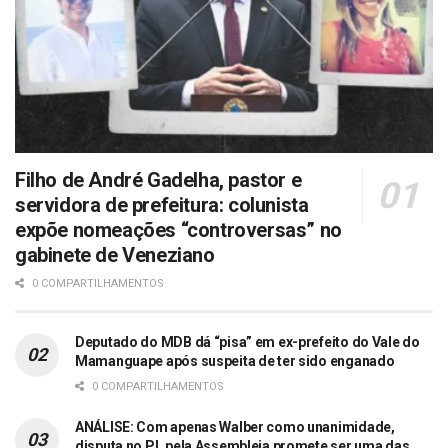
Filho de André Gadelha, pastor e
servidora de prefeitura: colunista
expõe nomeações “controversas” no
gabinete de Veneziano
0 COMPARTILHAMENTOS
Deputado do MDB dá “pisa” em ex-prefeito do Vale do
Mamanguape após suspeita de ter sido enganado
0 COMPARTILHAMENTOS
ANÁLISE: Com apenas Walber como unanimidade,
disputa no PL pela Assembleia promete ser uma das