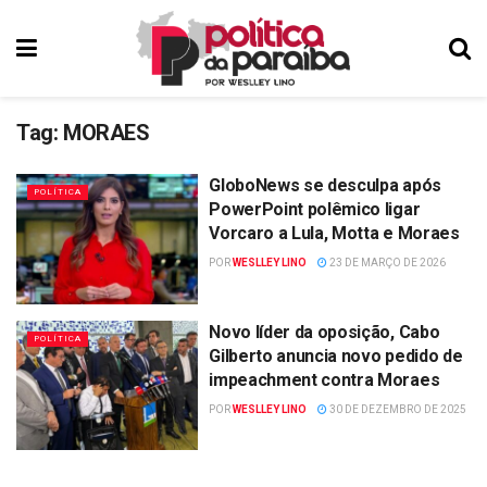
Tag:
MORAES
GloboNews se desculpa após
POLÍTICA
PowerPoint polêmico ligar
Vorcaro a Lula, Motta e Moraes
POR
WESLLEY LINO
23 DE MARÇO DE 2026
Novo líder da oposição, Cabo
POLÍTICA
Gilberto anuncia novo pedido de
impeachment contra Moraes
POR
WESLLEY LINO
30 DE DEZEMBRO DE 2025