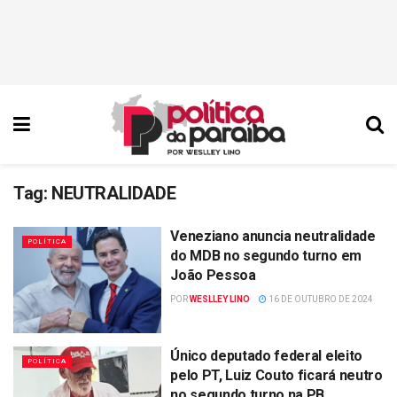
Tag:
NEUTRALIDADE
Veneziano anuncia neutralidade
POLÍTICA
do MDB no segundo turno em
João Pessoa
POR
WESLLEY LINO
16 DE OUTUBRO DE 2024
Único deputado federal eleito
POLÍTICA
pelo PT, Luiz Couto ficará neutro
no segundo turno na PB