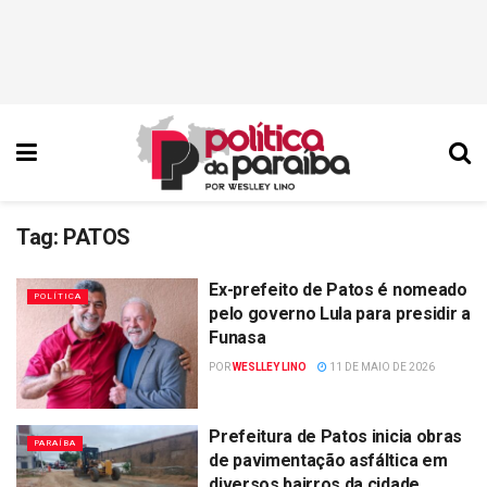
Tag:
PATOS
Ex-prefeito de Patos é nomeado
POLÍTICA
pelo governo Lula para presidir a
Funasa
POR
WESLLEY LINO
11 DE MAIO DE 2026
Prefeitura de Patos inicia obras
PARAÍBA
de pavimentação asfáltica em
diversos bairros da cidade