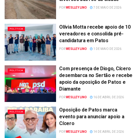
POR
WESLLEY LINO
7 DE MAIO DE 2026
Olívia Motta recebe apoio de 10
POLÍTICA
vereadores e consolida pré-
candidatura em Patos
POR
WESLLEY LINO
1 DE MAIO DE 2026
Com presença de Diogo, Cícero
POLÍTICA
desembarca no Sertão e recebe
apoio da oposição de Patos e
Diamante
POR
WESLLEY LINO
16 DE ABRIL DE 2026
Oposição de Patos marca
POLÍTICA
evento para anunciar apoio a
Cícero
POR
WESLLEY LINO
14 DE ABRIL DE 2026