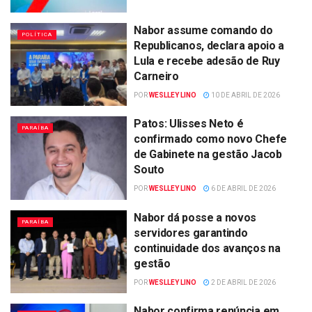
Nabor assume comando do
POLÍTICA
Republicanos, declara apoio a
Lula e recebe adesão de Ruy
Carneiro
POR
WESLLEY LINO
10 DE ABRIL DE 2026
Patos: Ulisses Neto é
PARAÍBA
confirmado como novo Chefe
de Gabinete na gestão Jacob
Souto
POR
WESLLEY LINO
6 DE ABRIL DE 2026
Nabor dá posse a novos
PARAÍBA
servidores garantindo
continuidade dos avanços na
gestão
POR
WESLLEY LINO
2 DE ABRIL DE 2026
Nabor confirma renúncia em