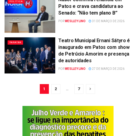
POLÍTICA
Patos e crava candidatura ao
Senado: “Não tem plano B”
POR
WESLLEY LINO
31 DE MARÇO DE 2026
Teatro Municipal Ernani Sátyro é
PARAÍBA
inaugurado em Patos com show
de Petrúcio Amorim e presença
de autoridades
POR
WESLLEY LINO
27 DE MARÇO DE 2026
1
2
…
7